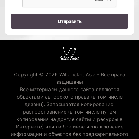
Отправить
Copyright © 2026 WildTicket Asia - Все права
защищены
Все материалы данного сайта являются
объектами авторского права (в том числе
дизайн). Запрещается копирование,
распространение (в том числе путем
копирования на другие сайты и ресурсы в
Интернете) или любое иное использование
информации и объектов без предварительного