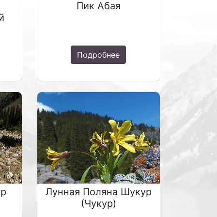
Пик Абая
й
Подробнее
ар
Лунная Поляна Шукур
(Чукур)