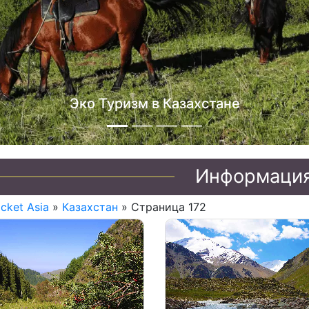
Информаци
icket Asia
»
Казахстан
» Страница 172