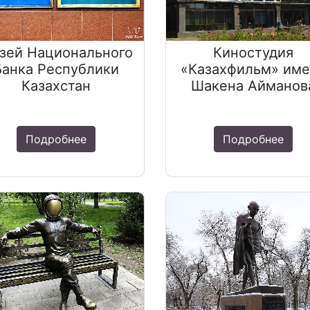
зей Национального
Киностудия
Банка Республики
«Казахфильм» им
Казахстан
Шакена Айманов
Подробнее
Подробнее