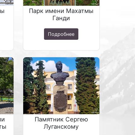
мы
Парк имени Махатмы
Ганди
Подробнее
ли
Памятник Сергею
ты
Луганскому