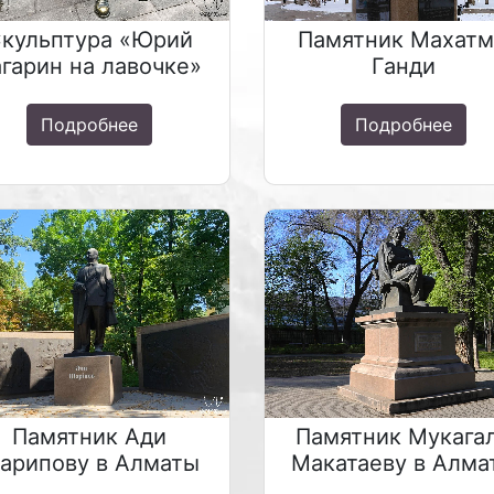
кульптура «Юрий
Памятник Махат
агарин на лавочке»
Ганди
Подробнее
Подробнее
Памятник Ади
Памятник Мукага
арипову в Алматы
Макатаеву в Алма