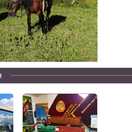
Следующий
туры по Казахстану
я