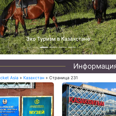
Джип 
Информаци
icket Asia
»
Казахстан
» Страница 231