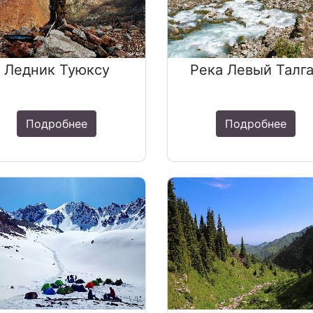
Ледник Туюксу
Река Левый Талг
Подробнее
Подробнее