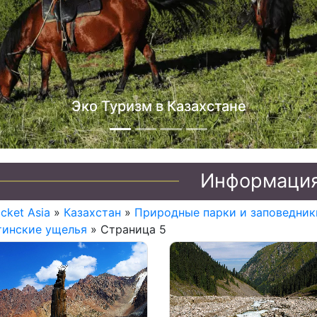
Джип туры п
Информаци
icket Asia
»
Казахстан
»
Природные парки и заповедник
тинские ущелья
» Страница 5