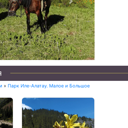
Следующий
о Казахстану
я
и
»
Парк Иле-Алатау. Малое и Большое