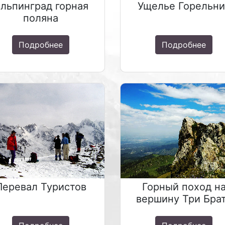
льпинград горная
Ущелье Горельни
поляна
Подробнее
Подробнее
Перевал Туристов
Горный поход н
вершину Три Бра