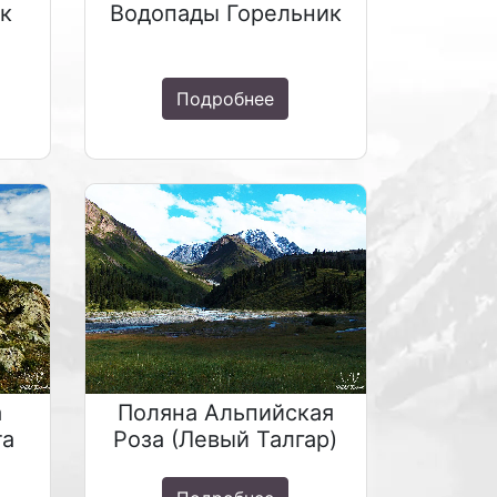
к
Водопады Горельник
Подробнее
а
Поляна Альпийская
та
Роза (Левый Талгар)