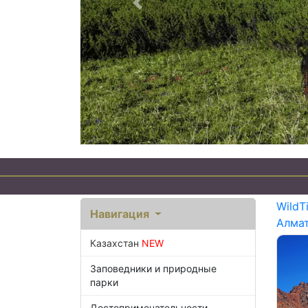
Предыдущий
WildT
Навигация
Алма
Казахстан
NEW
Заповедники и природные
парки
Достопримечательности