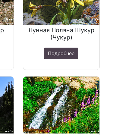
ар
Лунная Поляна Шукур
(Чукур)
Подробнее