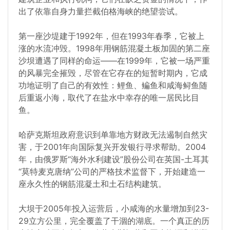
出了依靠自身力量拦截伯格海峡的绝望尝试。
第一座沙堤建于1992年，但在1993年春季，它被上
涨的水流冲毁。1998年用钢筋混凝土板加固的第二座
沙坝遭遇了同样的命运——在1999年，它被一场严重
的风暴完全摧毁，尽管在它存在的短暂时期内，它成
功地证明了自己的有效性：鲤鱼、鳊鱼和咸海鲟鱼随
后重返小海，取代了在盐水中幸存的唯一居民比目
鱼。
哈萨克斯坦政府意识到单靠地方财政无法遏制自然灾
害，于2001年向国际复兴开发银行寻求帮助。2004
年，由俄罗斯“海外水利建设”股份公司在英国-土耳其
“莫特麦克唐纳”公司的严格技术监督下，开始建造一
座永久性的钢筋混凝土和土石结构建筑。
大坝于2005年投入运营后，小咸海的水量增加到23-
29立方公里，完全覆盖了干涸的湖底。一个真正的历