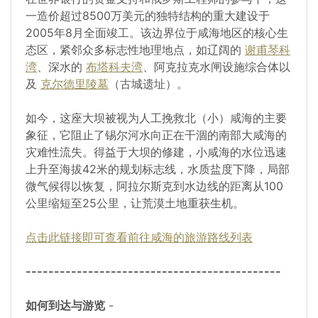
一造价超过8500万美元的独特结构的重大建设于
2005年8月全面竣工。该边界位于咸海地区的核心生
态区，紧邻众多标志性地理地点，如辽阔的
谢甫琴科
湾
、深水的
布塔科夫湾
、阿克拉克水闸设施综合体以
及
克尔德里陵墓
（古城遗址）。
如今，这座大坝被视为人工挽救北（小）咸海的主要
象征，它阻止了锡尔河水向正在干涸的南部大咸海的
灾难性流失。得益于大坝的修建，小咸海的水位迅速
上升至海拔42米的规划标志线，水质盐度下降，局部
微气候得以恢复，阿拉尔斯克到水边线的距离从100
公里缩短至25公里，让荒漠土地重获生机。
点击此链接即可查看前往咸海的旅游路线列表
---------------------------------------------
如何到达与游览
-