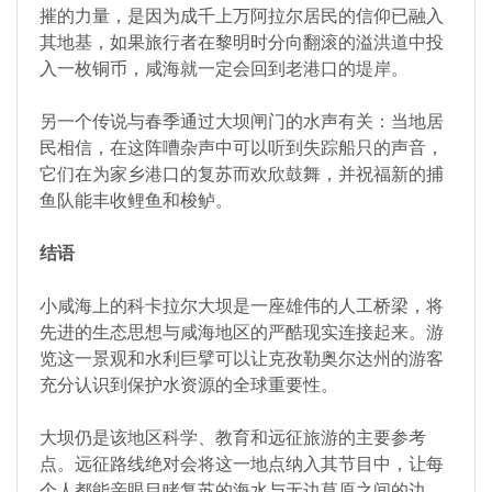
摧的力量，是因为成千上万阿拉尔居民的信仰已融入
其地基，如果旅行者在黎明时分向翻滚的溢洪道中投
入一枚铜币，咸海就一定会回到老港口的堤岸。
另一个传说与春季通过大坝闸门的水声有关：当地居
民相信，在这阵嘈杂声中可以听到失踪船只的声音，
它们在为家乡港口的复苏而欢欣鼓舞，并祝福新的捕
鱼队能丰收鲤鱼和梭鲈。
结语
小咸海上的科卡拉尔大坝是一座雄伟的人工桥梁，将
先进的生态思想与咸海地区的严酷现实连接起来。游
览这一景观和水利巨擘可以让克孜勒奥尔达州的游客
充分认识到保护水资源的全球重要性。
大坝仍是该地区科学、教育和远征旅游的主要参考
点。远征路线绝对会将这一地点纳入其节目中，让每
个人都能亲眼目睹复苏的海水与无边草原之间的边