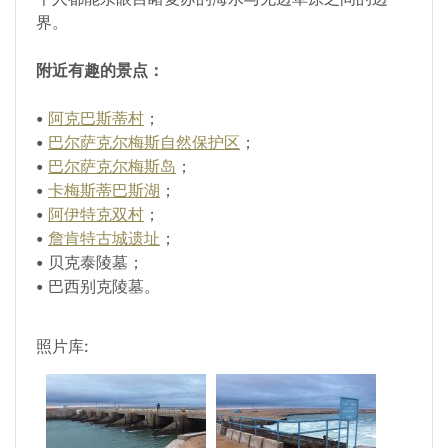
界。
附近有趣的景点：
•
阿克巴斯蒂村
；
•
巴尔萨克尔梅斯自然保护区
；
•
巴尔萨克尔梅斯岛
；
•
卡梅斯蒂巴斯湖
；
•
阿伊特克双村
；
•
詹肯特古城遗址
；
•
贝克泰陵墓；
•
巴西别克陵墓。
照片库: