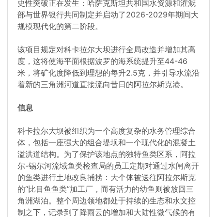
史性突破正在发生：哈萨克斯坦共和国水资源和灌溉
部与世界银行共同制定并启动了2026-2029年期间大
规模现代化的第二阶段。
该项目规定对科卡拉尔大坝进行全局改造并增加其高
度，这将使海平面根据波罗的海系统提升至44-46
米，将矿化度降低到理想的每升2.5克，并引导水流沿
着新的三角洲河道直接流向昔日的阿拉尔斯克港。
信息
科卡拉尔大坝被组织为一个高度复杂的水务管理综合
体，包括一座强大的组合堤坝和一个现代化的混凝土
溢洪道结构。为了保护该地点的独特鱼类区系，阿拉
尔-锡尔河流域鱼类检查局的员工定期对通过水闸离开
的鱼类进行土地改良捕捞：大个体被送往阿拉尔斯克
的“比目鱼鱼类”加工厂，而有活力的幼鱼则被放回三
角洲湖泊。整个周边领地都处于持续的生态和水文控
制之下，记录到了降雨云的增加和大陆性微气候的有