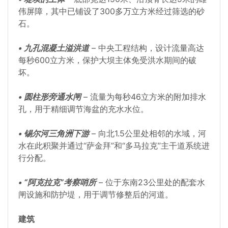
伟屏障，其中已铺设了300多万立方米经过筛选的砂
石。
• 九孔混凝土溢洪道
– 中央工程结构，设计流量高达
每秒600立方米，保护大坝主体免受洪水期间的破
坏。
• 圆柱形旁通水闸
– 流量为每秒46立方米的附加排水
孔，用于精细调节海盆的充水水位。
• 锡尔河三角洲下游
– 向北1.5公里处相邻的水域，河
水在此积聚并通过“萨金拜”和“多马拉克”主干道系统进
行分配。
• “阿克拉克”考察哨所
– 位于东南23公里处的配套水
闸设施和防护堤，用于调节修整后的河道。
建筑