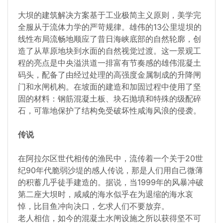
大坝的建筑解决方案基于工业极简主义原则，美学完
全服从于流体力学的严苛规律。雄伟的13公里堤坝的
线性布局流畅地顺应了昔日海峡底部的自然轮廓，创
造了从草原地块到水面的自然视觉过渡。这一景观工
程的亮点是中央溢洪道一排富有节奏感的雄伟混凝土
码头，配备了由经过处理的高强度金属制成的升降闸
门和水闸机构。在坡面的建造和加固过程中使用了坚
固的材料：钢筋混凝土板、块石抛填和特殊的级配碎
石，可靠地保护了结构免受破坏性咸海风浪的侵袭。
传说
在阿拉尔区世代相传的渔民中，流传着一个关于20世
纪90年代脆弱沙堤的感人传说，那是人们用自己微薄
的积蓄几乎徒手建造的。据说，当1999年的风暴冲破
第二座大坝时，咸咸的海水似乎在为退缩的海水哀
悼，比目鱼冲向决口，乞求人们不要放弃。
老人相信，如今的混凝土水闸设施之所以获得坚不可