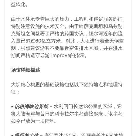
益软化。
由于水体承受着巨大的压力，工程师和巡逻服务部门
特别注意设施的技术安全。由于哈萨克斯坦和乌兹别
克斯坦之间签署了严格的跨国协议，锡尔河近年的流
入量已超过60亿立方米。对此，大坝进行着全天候监
测，强烈建议游客不要靠近密集排水区域，并在洪水
期间严格遵守导游 improve的指示。
场馆详细描述
大坝精心构思的基础设施包括以下独特地点和地理特
征：
• 伯格海峡边界线
– 水利闸门长达13公里的区域，它
将大陆海岸与昔日的科卡拉尔半岛连接起来，该半岛
如今已成为一块陆地。
• 堤坝的土体
– 底部宽达150米、沿顶脊长达9米的雄