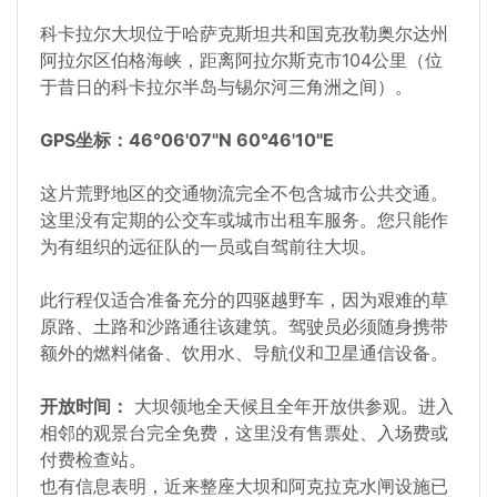
科卡拉尔大坝位于哈萨克斯坦共和国克孜勒奥尔达州
阿拉尔区伯格海峡，距离阿拉尔斯克市104公里（位
于昔日的科卡拉尔半岛与锡尔河三角洲之间）。
GPS坐标：46°06'07"N 60°46'10"E
这片荒野地区的交通物流完全不包含城市公共交通。
这里没有定期的公交车或城市出租车服务。您只能作
为有组织的远征队的一员或自驾前往大坝。
此行程仅适合准备充分的四驱越野车，因为艰难的草
原路、土路和沙路通往该建筑。驾驶员必须随身携带
额外的燃料储备、饮用水、导航仪和卫星通信设备。
开放时间：
大坝领地全天候且全年开放供参观。进入
相邻的观景台完全免费，这里没有售票处、入场费或
付费检查站。
也有信息表明，近来整座大坝和阿克拉克水闸设施已