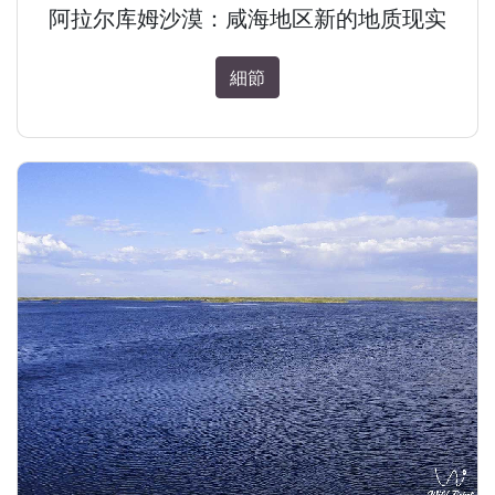
阿拉尔库姆沙漠：咸海地区新的地质现实
細節