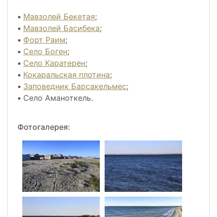
•
Мавзолей Бекетая
;
•
Мавзолей Басибека
;
•
Форт Раим
;
•
Село Боген
;
•
Село Каратерен
;
•
Кокаральская плотина
;
•
Заповедник Барсакельмес
;
•
Село Аманоткель.
Фотогалерея: