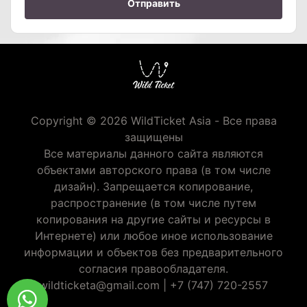
Отправить
Copyright © 2026 WildTicket Asia - Все права
защищены
Все материалы данного сайта являются
объектами авторского права (в том числе
дизайн). Запрещается копирование,
распространение (в том числе путем
копирования на другие сайты и ресурсы в
Интернете) или любое иное использование
информации и объектов без предварительного
согласия правообладателя.
wildticketa@gmail.com
|
+7 (747) 720-2557