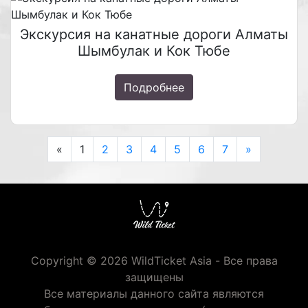
Экскурсия на канатные дороги Алматы
Шымбулак и Кок Тюбе
Подробнее
Previous
Next
«
1
2
3
4
5
6
7
»
Copyright © 2026 WildTicket Asia - Все права
защищены
Все материалы данного сайта являются