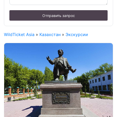
Отправить запрос
WildTicket Asia
»
Казахстан
»
Экскурсии