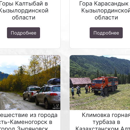
Горы Калтыбай в
Гора Карасандык
Кызылординской
Кызылординско
области
области
Подробнее
Подробнее
ешествие из города
Климовка горна
сть-Каменогорск в
турбаза в
город Зыряновск
Казахстанском Ал