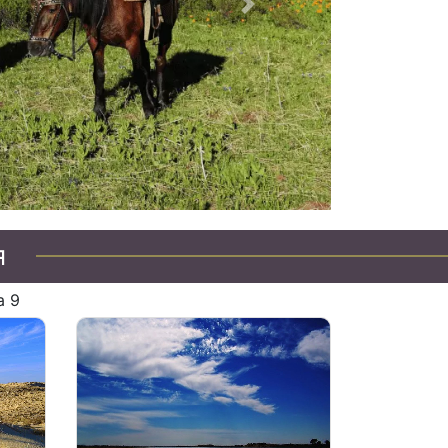
Следующий
ахстану
я
а 9