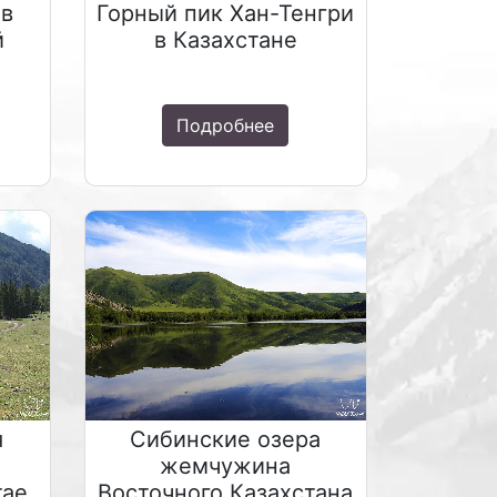
 в
Горный пик Хан-Тенгри
й
в Казахстане
Подробнее
я
Сибинские озера
жемчужина
тае
Восточного Казахстана