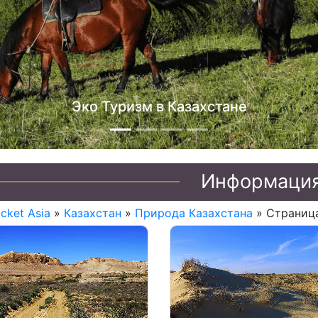
Джип туры по Каз
Информаци
icket Asia
»
Казахстан
»
Природа Казахстана
» Страниц