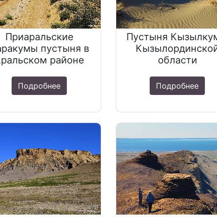
Приаральские
Пустыня Кызылку
аракумы пустыня в
Кызылординско
Аральском районе
области
Подробнее
Подробнее