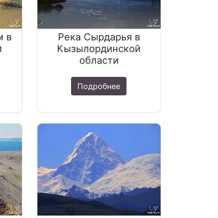
м в
Река Сырдарья в
й
Кызылординской
области
Подробнее