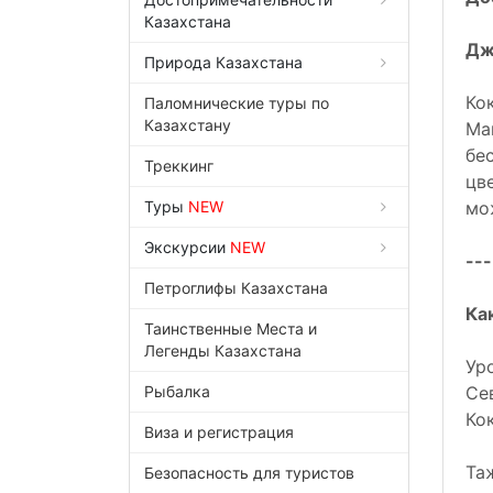
Казахстана
Дж
Природа Казахстана
Ко
Паломнические туры по
Казахстану
Ма
бе
Треккинг
цв
Туры
NEW
мо
Экскурсии
NEW
---
Петроглифы Казахстана
Ка
Таинственные Места и
Легенды Казахстана
Ур
Рыбалка
Се
Ко
Виза и регистрация
Та
Безопасность для туристов