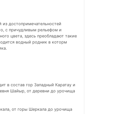
ой из достопримечательностей
то, с причудливым рельефом и
ного цвета, здесь преобладают такие
ходится водный родник в которм
ика.
ит в состав гор Западный Каратау и
ревня Шайыр, от деревни до урочища
ркала, от горы Шеркала до урочища