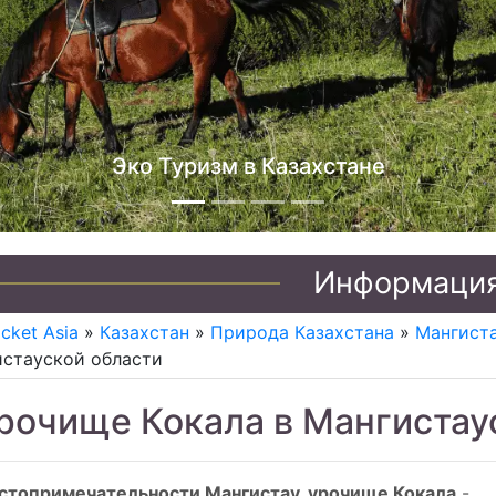
Эко Туризм в Казахстане
Информаци
icket Asia
»
Казахстан
»
Природа Казахстана
»
Мангиста
стауской области
рочище Кокала в Мангистау
стопримечательности Мангистау, урочище Кокала
-