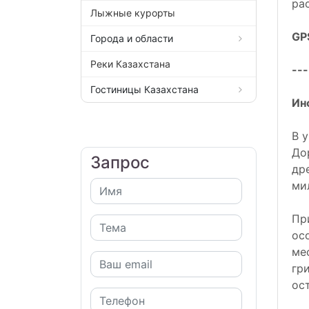
ра
Лыжные курорты
GP
Города и области
Реки Казахстана
---
Гостиницы Казахстана
Ин
В 
До
Запрос
др
ми
Пр
ос
ме
гр
ос