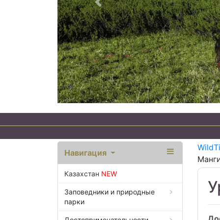
Предыдущий
WildT
Навигация
Манги
Казахстан
NEW
У
Заповедники и природные
парки
До
Достопримечательности