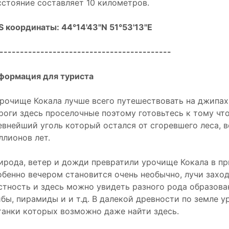
сстояние составляет 10 километров.
S координаты: 44°14'43"N 51°53'13"E
------------------------------------------
формация для туриста
урочище Кокала лучше всего путешествовать на джипа
роги здесь проселочные поэтому готовьтесь к тому что
евнейший уголь который остался от сгоревшего леса, в
ллионов лет.
ирода, ветер и дожди превратили урочище Кокала в пр
обенно вечером становится очень необычно, лучи зах
стность и здесь можно увидеть разного рода образова
ибы, пирамиды и и т.д. В далекой древности по земле 
танки которых возможно даже найти здесь.