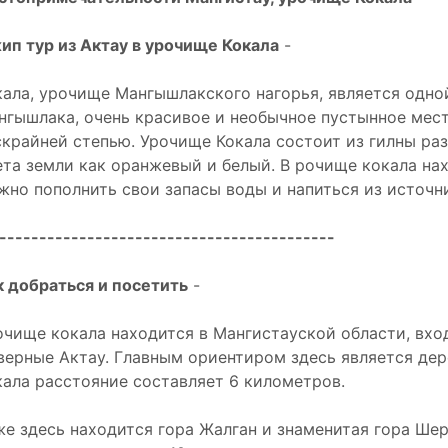
ип тур из Актау в урочище Кокала
-
кала, урочище Мангышлакского нагорья, является одн
нгышлака, очень красивое и необычное пустынное мес
скрайней степью. Урочище Кокала состоит из гилны раз
ета земли как оранжевый и белый. В рочище кокала на
жно пополнить свои запасы воды и напиться из источн
------------------------------------------
к добраться и посетить
-
очище кокала находится в Мангистауской области, вход
верные Актау. Главным ориентиром здесь является де
кала расстояние составляет 6 километров.
же здесь находится гора Жалган и знаменитая гора Ше