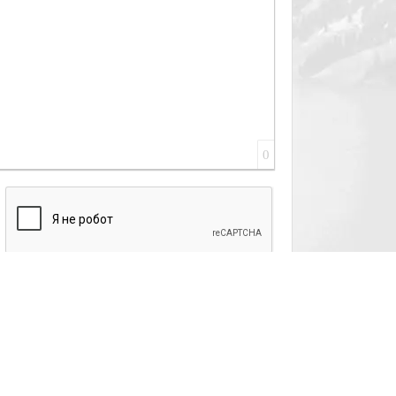
0
ы
 (в том числе
м копирования на
е информации и