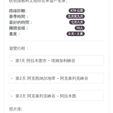
联合国教科文组织世界遗产名录。
路線距離:
479 公里
賽季時間：
五月至九月
最好的時間：
七月八月
團體規模：
12人
晝夜：
3 天 - 2 夜
遊覽行程：
第1天 阿拉木图市 – 塔姆加利峡谷
第2天 阿克凯纳尔地带 – 阿克泰列克峡谷
第3天 阿克泰列克峡谷 – 阿拉木图
照片库: