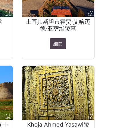
浴
土耳其斯坦市霍贾·艾哈迈
德·亚萨维陵墓
細節
（十
Khoja Ahmed Yasawi陵