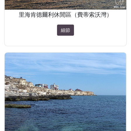
里海肯德爾利休閒區（費蒂索沃灣）
細節