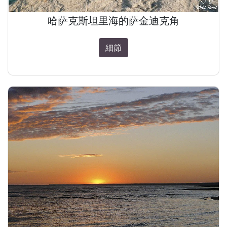
哈萨克斯坦里海的萨金迪克角
細節