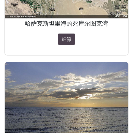
哈萨克斯坦里海的死库尔图克湾
細節