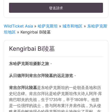
發送請求
WildTicket Asia
»
哈萨克斯坦
»
城市和地区
»
东哈萨克斯
坦地区
» Kengirbai Bi陵墓
Kengirbai Bi陵墓
东哈萨克斯坦摄影之旅
-
从日德拜到肯吉尔拜陵墓的远足游览
-
肯吉尔拜比陵墓
是东哈萨克斯坦的一处朝圣圣地和历
史纪念碑。肯吉尔拜比是哈萨克斯坦伟大诗人阿拜·库
南巴耶夫的先祖，生于1735年，卒于1808年。他曾
是一位强悍的战士，曾与阿布莱汗并肩作战，为从侵
略者手中解放现今哈萨克斯坦的土地做出了贡献。在