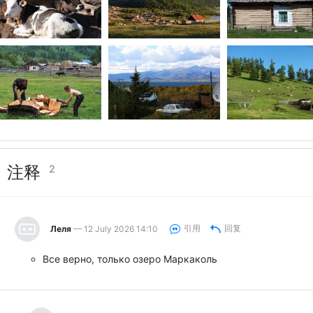
注释
2
引用
回复
Леля
— 12 July 2026 14:10
Все верно, только озеро Маркаколь