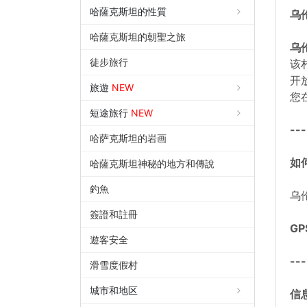
哈薩克斯坦的性質
乌
哈薩克斯坦的朝聖之旅
乌
徒步旅行
该
开
旅遊
NEW
您
短途旅行
NEW
---
哈萨克斯坦的岩画
如
哈薩克斯坦神秘的地方和傳說
釣魚
乌
簽證和註冊
GP
遊客安全
---
滑雪度假村
城市和地区
信