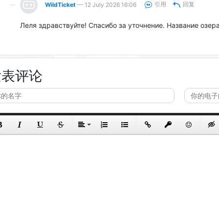
引用
回复
WildTicket
— 12 July 2026 16:06
Леля здравствуйте! Спасибо за уточнение. Название озер
发表评论