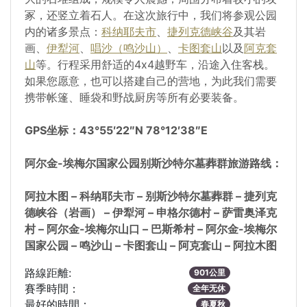
冢，还竖立着石人。在这次旅行中，我们将参观公园
内的诸多景点：
科纳耶夫市
、
捷列克德峡谷
及其岩
画、
伊犁河
、
唱沙（鸣沙山）
、
卡图套山
以及
阿克套
山
等。行程采用舒适的4x4越野车，沿途入住客栈。
如果您愿意，也可以搭建自己的营地，为此我们需要
携带帐篷、睡袋和野战厨房等所有必要装备。
GPS坐标：43°55′22″N 78°12′38″E
阿尔金-埃梅尔国家公园别斯沙特尔墓葬群旅游路线：
阿拉木图 – 科纳耶夫市 – 别斯沙特尔墓葬群 – 捷列克
德峡谷（岩画） – 伊犁河 – 申格尔德村 – 萨雷奥泽克
村 – 阿尔金-埃梅尔山口 – 巴斯希村 – 阿尔金-埃梅尔
国家公园 – 鸣沙山 – 卡图套山 – 阿克套山 – 阿拉木图
路線距離:
901公里
賽季時間：
全年无休
最好的時間：
春夏秋