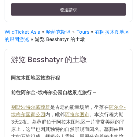
發送請求
WildTicket Asia
»
哈萨克斯坦
»
Tours
»
在阿拉木图地区
的跟团游览
» 游览 Besshatyr 的土墩
游览 Besshatyr 的土墩
阿拉木图地区旅游行程
–
前往阿尔金-埃梅尔公园自然景点旅行
–
别斯沙特尔墓葬群
是古老的能量场所，坐落在
阿尔金-
埃梅尔国家公园
内，毗邻
阿拉尔图市
。本次行程为期
3天2夜。墓葬群位于阿拉木图地区一片非常美丽的平
原上，这里也因其独特的自然景观而闻名。墓葬由巨
大的石堆组成，规模令人震撼；周围分布着较小的坟