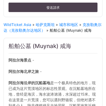
發送請求
WildTicket Asia
»
哈萨克斯坦
»
城市和地区
»
克孜勒奥尔
达（克孜勒奥尔达地区）
» 船舶公墓 (Muynak) 咸海
船舶公墓 (Muynak) 咸海
阿拉尔海景点
-
阿拉尔海北岸之旅
-
阿拉尔海沿岸的沉船墓地
是一个极具特色的地方，现
已成为这片荒漠地区的标志性景观。在沉船墓地所在
地，曾经是海滨，海水波涛汹涌，水深超过15米。现
在这里是一片荒漠，您可以遇到野骆驼，但绝对遇不
到多少人，除非偶然碰见当地居民。沉船墓地靠近穆