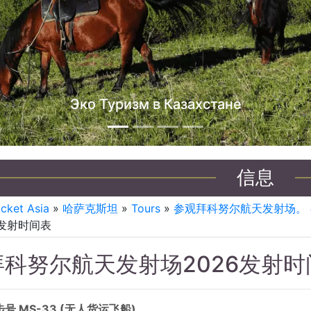
哈萨克斯坦吉普车之旅
信息
icket Asia
»
哈萨克斯坦
»
Tours
»
参观拜科努尔航天发射场。 在K
6发射时间表
拜科努尔航天发射场2026发射时
号 MS-33 (无人货运飞船)