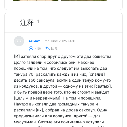
注释
1
АЛмат
— 27 June 2025 14:13
引用
回复
[И] затеяли спор друг с другом эти два общества.
Долго галдели и ссорились они. Наконец
порешили на том, что следует им выкопать два
танура 70, раскалить каждый из них, [спалив]
десять арб саксаула, войти в один танур кому-то
из колдунов, в другой — одному из этих [святых],
и быть правой вере того, кто не сгорит и выйдет
[целым и невредимым]. На том и порешили.
Наутро выкопали два громадных танура и
раскалили [их], собрав на дрова саксаул. Один
предназначили для колдунов, другой — для
мусульман. Святые эти почтительно уступали