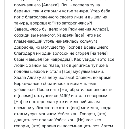
поминавшего [Аллаха]. Лишь поспела туша
баранья, так и открыли устье танура. Утер баба
пот с благословенного своего лица и вышел из
танура, вопрошая: “Что заторопились?!
Завершилось бы дело мое [поминания Аллаха],
обожди вы немного”. Увидели [все], что как
пламенеющий уголь накалилась кольчуга
докрасна, но могуществу Господа Всевышнего
благодаря ни один волосок не сгорел [на теле]
бабы и вышел [он невредим]. Как увидели это все
люди с ханом во главе, так вцепились тут же в
подолы шейхов и стали [все] мусульманами.
Хвала Аллаху за веру ислама! Словом, во время
Берке-ханово обратилось в ислам племя
узбекское. После него [же] обратилось оно опять
в [племя] отступников /49б/ и стало неверным.
[Но] не претерпевал уже изменений ислам
племени узбекского с этого [вот] момента, когда
стал мусульманином Узбек-хан. Говорят, [что]
двацать лет правил Узбек-хан. [Но] кое-кто
говорит, [что] правил он восемнадцать лет. Затем