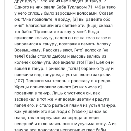
друг другу: “Кто же из нас войдет [в танур] ?”
Одного из них звали Баба Тукласом 71: /49а/ тело
у него сплошь было заросшим волосами. Сказал
он: “Мне позвольте, я войду, [а] вы радейте обо
мне”. Благословили его святые эти. [Еще] сказал
тот баба: “Принесите кольчугу мне”. Когда
принесли кольчугу, надел он ее на тело нагое и
направился к тануру, возглашая память Аллаху
Всевышнему. Рассказывают, [что] волоски [на
теле] бабы стояли дыбом и высовывались из
колечек кольчуги. Все видели это! [Так] шел он и
вошел в танур. Принесли [тогда] баранью тушу и
повесили над тануром, а устье плотно закрыли.
[107] Подошли мы теперь к рассказу о жрецах.
Жрецы приневолили одного [из их числа и]
посадили в танур. Лишь спустился он, как
засверкал в тот же миг всеми цветами радуги
пепел его, и стало рваться пламя из устья танура.
Как увидели это все люди с [Узбек-] ханом во
главе, так отвернулись их сердца от веры
неверной и склонились они к мусульманству. А из
танура все доносился непрерывно глас бабы,