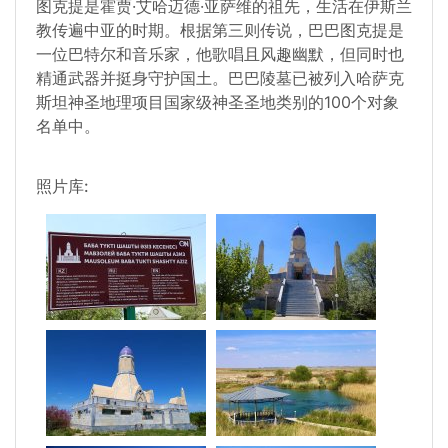
图克提是霍贾·艾哈迈德·亚萨维的祖先，生活在伊斯兰
教传遍中亚的时期。根据第三则传说，巴巴图克提是
一位巴特尔和音乐家，他歌唱且风趣幽默，但同时也
精通武器并挺身守护国土。巴巴陵墓已被列入哈萨克
斯坦神圣地理项目国家级神圣圣地类别的100个对象
名单中。
照片库: