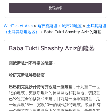
發送請求
WildTicket Asia
»
哈萨克斯坦
»
城市和地区
»
土耳其斯坦
（土耳其斯坦地区）
» Baba Tukti Shashty Aziz的陵墓
Baba Tukti Shashty Aziz的陵墓
突厥斯坦州不寻常的陵墓
-
哈萨克斯坦导游指南
-
巴巴图克提沙什特阿齐兹是一座陵墓
，十九至二十世
纪的建筑，突厥斯坦州的神圣圣地和朝圣地。该陵墓
已经过完全的修复和重建，目前是一座单室陵墓，是
一座高度15米、宽度10米的现代独特建筑。陵墓拥有
一个安装在八角形基座上的中央拉长圆顶，两侧各有