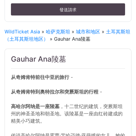
發送請求
WildTicket Asia
»
哈萨克斯坦
»
城市和地区
»
土耳其斯坦
（土耳其斯坦地区）
» Gauhar Ana陵墓
Gauhar Ana陵墓
从奇姆肯特前往中亚的旅行
-
从奇姆肯特到奥特拉尔和突厥斯坦的行程
-
高哈尔阿纳是一座陵墓
，十二世纪的建筑，突厥斯坦
州的神圣圣地和朝圣地。该陵墓是一座由红砖建成的
精美小巧建筑。
传说高哈尔阿纳是霍贾·艾哈迈德·亚萨维的女儿，她的