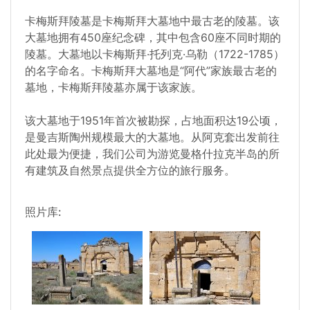
卡梅斯拜陵墓是卡梅斯拜大墓地中最古老的陵墓。该
大墓地拥有450座纪念碑，其中包含60座不同时期的
陵墓。大墓地以卡梅斯拜·托列克·乌勒（1722-1785）
的名字命名。卡梅斯拜大墓地是“阿代”家族最古老的
墓地，卡梅斯拜陵墓亦属于该家族。
该大墓地于1951年首次被勘探，占地面积达19公顷，
是曼吉斯陶州规模最大的大墓地。从阿克套出发前往
此处最为便捷，我们公司为游览曼格什拉克半岛的所
有建筑及自然景点提供全方位的旅行服务。
照片库: