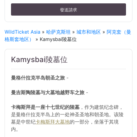
發送請求
WildTicket Asia
»
哈萨克斯坦
»
城市和地区
»
阿克套（曼
格斯套地区）
» Kamysbai陵墓位
Kamysbai陵墓位
曼格什拉克半岛朝圣之旅
-
曼吉斯陶陵墓与大墓地越野车之旅
-
卡梅斯拜是一座十七世纪的陵墓
，作为建筑纪念碑，
是曼格什拉克半岛上的一处神圣圣地和朝圣地。该陵
墓是中世纪
卡梅斯拜大墓地
的一部分，坐落于其境
内。