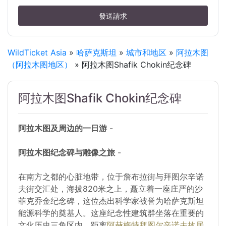
發送請求
WildTicket Asia
»
哈萨克斯坦
»
城市和地区
»
阿拉木图
（阿拉木图地区）
» 阿拉木图Shafik Chokin纪念碑
阿拉木图Shafik Chokin纪念碑
阿拉木图及周边的一日游
-
阿拉木图纪念碑与雕像之旅
-
在南方之都的心脏地带，位于詹布拉街与拜图尔辛诺
夫街交汇处，海拔820米之上，矗立着一座庄严的沙
菲克乔金纪念碑，这位杰出科学家被誉为哈萨克斯坦
能源科学的奠基人。这座纪念性建筑群坐落在重要的
文化历史三角区内，距离
阿赫梅特拜图尔辛诺夫故居