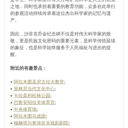
之地，同时也承担着重要的教育功能，众多在此举行
的参观活动持续传承着这位杰出科学家的记忆与遗
产。
因此，沙菲克乔金纪念碑不仅是对伟大科学家的致
敬，更是民族文化密码的重要元素，是科学传统延续
的象征，也是科学始终服务于人民福祉与进步的提
醒。
附近的有趣景点：
•
阿拉木图圣尼古拉大教堂
;
•
策林尼当代文化中心
;
•
卡拉盖利松林公园
;
•
巴鲁安绍拉克体育宫
;
•
中央体育场
;
•
阿拉木图马戏团
;
•
穆赫塔尔奥埃佐夫戏剧剧院
;