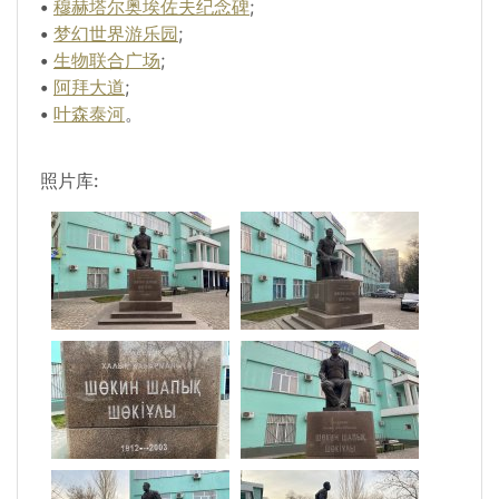
•
穆赫塔尔奥埃佐夫纪念碑
;
•
梦幻世界游乐园
;
•
生物联合广场
;
•
阿拜大道
;
•
叶森泰河
。
照片库: