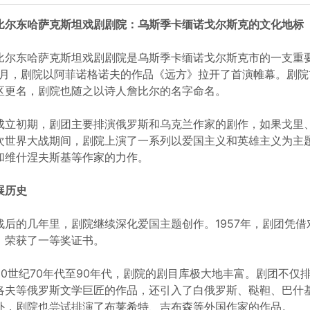
比尔东哈萨克斯坦戏剧剧院：乌斯季卡缅诺戈尔斯克的文化地标
比尔东哈萨克斯坦戏剧剧院是乌斯季卡缅诺戈尔斯克市的一支重要
1月，剧院以阿菲诺格诺夫的作品《远方》拉开了首演帷幕。剧院
区更名，剧院也随之以诗人詹比尔的名字命名。
成立初期，剧团主要排演俄罗斯和乌克兰作家的剧作，如果戈里
次世界大战期间，剧院上演了一系列以爱国主义和英雄主义为主
和维什涅夫斯基等作家的力作。
展历史
战后的几年里，剧院继续深化爱国主题创作。1957年，剧团凭借
，荣获了一等奖证书。
20世纪70年代至90年代，剧院的剧目库极大地丰富。剧团不
洛夫等俄罗斯文学巨匠的作品，还引入了白俄罗斯、鞑靼、巴什
外，剧院也尝试排演了布莱希特、吉布森等外国作家的作品。