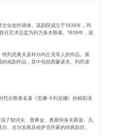
文化创作团体。该剧院成立于1936年，同
首任艺术总监为列万多夫斯基。1939年，该
、特列尼奥夫及科尔内丘克等人的作品。第
题的戏剧作品，其中包括西蒙诺夫、列昂诺
对托尔斯泰名著《安娜·卡列尼娜》的精彩演
仅排演了契诃夫、普希金、奥斯特洛夫斯基、凡
基尔、吉尔吉斯及哈萨克作家的经典剧目。