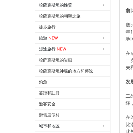
哈薩克斯坦的性質
詹
哈薩克斯坦的朝聖之旅
詹
徒步旅行
年
旅遊
NEW
地
短途旅行
NEW
在
哈萨克斯坦的岩画
二
夫
哈薩克斯坦神秘的地方和傳說
发
釣魚
簽證和註冊
二
绎
遊客安全
滑雪度假村
在
比
城市和地区
此