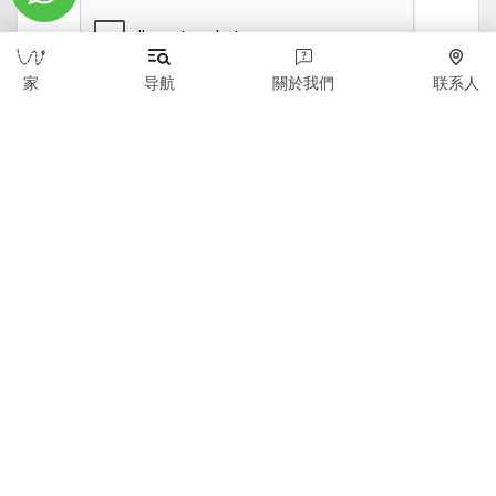
家
导航
關於我們
联系人
发送
版权所有 © 2026 WildTicket Asia - 保留所有权利
本网站上的所有材料均受版权保护（包括设计）。 未
经版权所有者事先同意，禁止复制、分发（包括通过复
制到互联网上的其他站点和资源）或以任何其他方式使
用信息和对象。
wildticketa@gmail.com
|
+7 (747) 720-2557