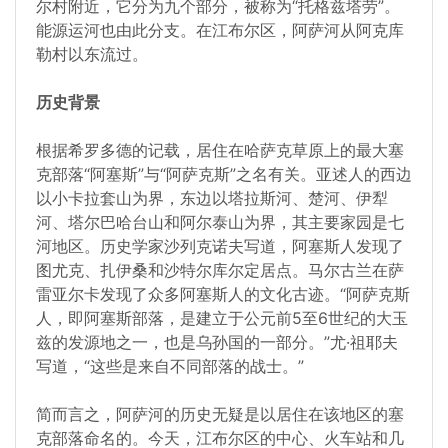
尔村附近，它分为九个部分，被称为“托格兹塔劳”。
能源运河也由此分支。在江布尔区，阿萨河从阿克库
勒村以东流过。
历史背景
根据希罗多德的记载，居住在哈萨克草原上的最大塞
克部落“阿塞斯”与“阿萨克斯”之名有关。亚述人的西边
以小卡拉套山为界，东边以塔拉斯河、楚河、伊犁
河、塔尔巴哈台山和阿尔泰山为界，其主要家园是七
河地区。历史学家沙列克诺夫写道，阿塞斯人发现了
图尤克、扎伊桑和沙特尔库尔定居点。马尔古兰在萨
雷亚尔卡发现了众多阿塞斯人的文化古迹。“阿萨克斯
人，即阿塞斯部落，是建立于公元前5至6世纪的大玉
兹的发源地之一，也是乌孙国的一部分。”尤·祖耶夫
写道，“这些是来自不同部落的战士。”
简而言之，阿萨河的历史无疑是以居住在该地区的塞
克部落命名的。今天，江布尔区的中心、火车站和几