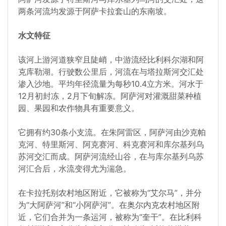
两条河流均发源于阿萨卡拉套山的东南坡。
水文特征
该河上游河道狭窄且陡峭，中游流经比利科尔湖和阿
克库勒湖。行驶数公里后，河流在与塔拉斯河交汇处
渗入沙地。平均年径流量为每秒10.4立方米。河水于
12月初封冻，2月下旬解冻。阿萨河对灌溉甜菜种植
园、果园和农作物具有重要意义。
它拥有约30条小支流。在朱阿雷区，阿萨河由沙克帕
克河、特里斯河、阿克赛河、科克赛河和库尔基列乌
苏河交汇而成。阿萨河流经山谷，在与库尔基列乌苏
河汇合后，水流变得尤为湍急。
在卡拉托别农村地区附近，它被称为“艾尔马”，并分
为“大阿萨河”和“小阿萨河”。在奥尔内克农村地区附
近，它们合并为一条运河，被称为“奎干”。在比利科