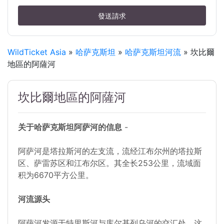
發送請求
WildTicket Asia
»
哈萨克斯坦
»
哈萨克斯坦河流
» 坎比爾
地區的阿薩河
坎比爾地區的阿薩河
关于哈萨克斯坦阿萨河的信息
-
阿萨河是塔拉斯河的左支流，流经江布尔州的塔拉斯
区、萨雷苏区和江布尔区。其全长253公里，流域面
积为6670平方公里。
河流源头
阿萨河发源于特里斯河与库尔基列乌河的交汇处，这