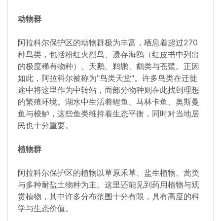
动物群
阿拉科尔保护区的动物群极为丰富，栖息着超过270
种鸟类，包括粉红火烈鸟、遗存海鸥（红皮书中列出
的极度稀有物种）、天鹅、鹈鹕、鹬类与苍鹭。正因
如此，阿拉科尔被称为"鸟类天堂"。许多鸟类在迁徙
途中将这里作为中转站，而部分物种则在此找到理想
的繁殖环境。湖水中生活着鲤鱼、马林卡鱼、奥斯曼
鱼与梭鲈，这些鱼类维持着生态平衡，同时对当地居
民也十分重要。
植物群
阿拉科尔保护区的植物以草原禾草、盐生植物、蒿类
与多种耐盐土物种为主。这里还能见到药用植物与观
赏植物，其中许多分布范围十分有限，具有高度的科
学与生态价值。