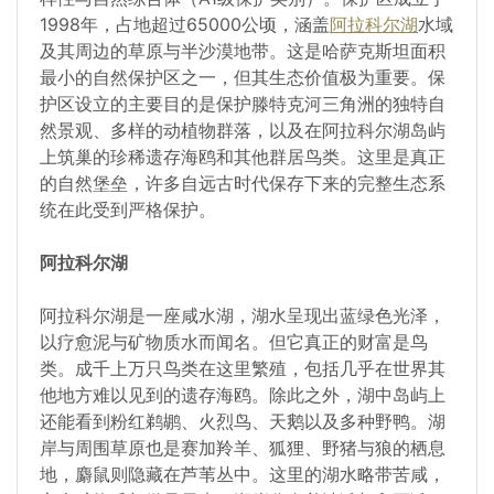
1998年，占地超过65000公顷，涵盖
阿拉科尔湖
水域
及其周边的草原与半沙漠地带。这是哈萨克斯坦面积
最小的自然保护区之一，但其生态价值极为重要。保
护区设立的主要目的是保护滕特克河三角洲的独特自
然景观、多样的动植物群落，以及在阿拉科尔湖岛屿
上筑巢的珍稀遗存海鸥和其他群居鸟类。这里是真正
的自然堡垒，许多自远古时代保存下来的完整生态系
统在此受到严格保护。
阿拉科尔湖
阿拉科尔湖是一座咸水湖，湖水呈现出蓝绿色光泽，
以疗愈泥与矿物质水而闻名。但它真正的财富是鸟
类。成千上万只鸟类在这里繁殖，包括几乎在世界其
他地方难以见到的遗存海鸥。除此之外，湖中岛屿上
还能看到粉红鹈鹕、火烈鸟、天鹅以及多种野鸭。湖
岸与周围草原也是赛加羚羊、狐狸、野猪与狼的栖息
地，麝鼠则隐藏在芦苇丛中。这里的湖水略带苦咸，