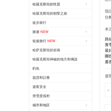
哈薩克斯坦的性質
我
哈薩克斯坦的朝聖之旅
住
徒步旅行
本
旅遊
NEW
路
短途旅行
NEW
賽
哈萨克斯坦的岩画
最
團
哈薩克斯坦神秘的地方和傳說
晝
釣魚
遊
簽證和註冊
遊客安全
滑雪度假村
城市和地区