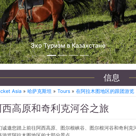
哈萨克斯坦吉普车之旅
信息
icket Asia
»
哈萨克斯坦
»
Tours
»
在阿拉木图地区的跟团游览
阿西高原和奇利克河谷之旅
们诚邀您踏上前往阿西高原、图尔根峡谷、图尔根河谷和奇利克河
将游览阿拉木图地区的大部分景点。