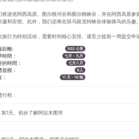
们将游览阿西高原、图尔根河谷和图尔根峡谷，并在阿西高原参
帐篷和宾馆。此外，我们还将在琼乌留克特峡谷体验骑马的乐趣
次旅行为特别活动，需要时间精心安排。请至少提前一周提交申
線距離:
502 公里
季時間：
七月 - 九月
好的時間：
七月八月
體規模：
6人
夜：
11 天 - 10 晚
覽行程：
第1天。初步了解阿拉木图市