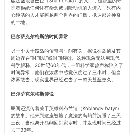
魔法圣地香巴拉（Shambhala）的入口，但那里的守
护者拒绝任何怀有杂念或阴险动机的人进入，只有内
心纯洁的人才能跨越两个世界的门槛，抵达那片神奇
的土地。
巴尔萨克尔梅斯的时间异常
另一个关于该岛的传奇与时间有关。据说在岛屿及其
周边存在“时间坑”或时间裂缝。这种现象无法用现代
科学解释。20世纪60年代，一组科学家曾声称陷入了
时间异常：他们在浓雾中感觉仅度过了三小时，但当
浓雾散去，现实世界已经过去了一整天甚至更久。
巴尔萨克尔梅斯传说
民间还流传着关于英雄科布兰迪（Koblandy batyr）
的故事。他来到这座被施了魔法的岛屿并沉睡了三天
三夜，当他离开岛屿回到家乡时，才发现时间已经过
去了33年。