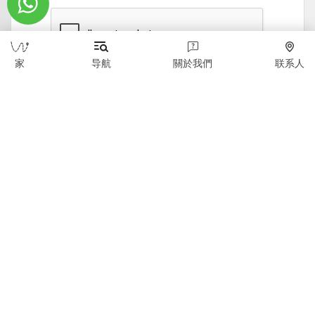
家
导航
關於我們
联系人
发送
版权所有 © 2026 WildTicket Asia - 保留所有权利
本网站上的所有材料均受版权保护（包括设计）。 未
经版权所有者事先同意，禁止复制、分发（包括通过复
制到互联网上的其他站点和资源）或以任何其他方式使
用信息和对象。
wildticketa@gmail.com
|
+7 (747) 720-2557