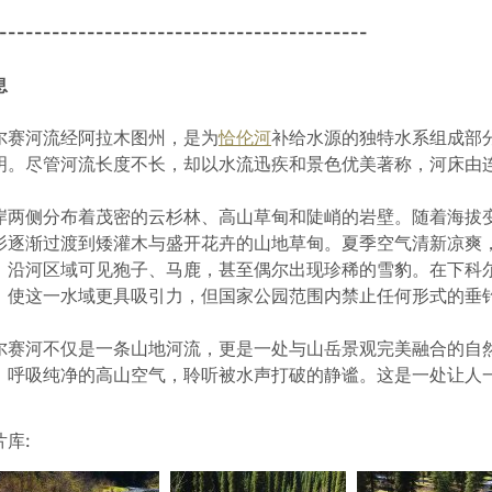
------------------------------------------
息
尔赛河流经阿拉木图州，是为
恰伦河
补给水源的独特水系组成部
明。尽管河流长度不长，却以水流迅疾和景色优美著称，河床由
岸两侧分布着茂密的云杉林、高山草甸和陡峭的岩壁。随着海拔
杉逐渐过渡到矮灌木与盛开花卉的山地草甸。夏季空气清新凉爽
。沿河区域可见狍子、马鹿，甚至偶尔出现珍稀的雪豹。在下科
，使这一水域更具吸引力，但国家公园范围内禁止任何形式的垂
尔赛河不仅是一条山地河流，更是一处与山岳景观完美融合的自
，呼吸纯净的高山空气，聆听被水声打破的静谧。这是一处让人
片库: