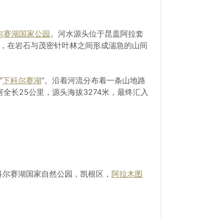
尔赛湖国家公园
。河水源头位于昆盖阿拉套
，在岩石与茂密针叶林之间形成湍急的山间
“
下科尔赛湖
”。沿着河流分布着一条山地路
长25公里，源头海拔3274米，最终汇入
科尔赛湖国家自然公园，凯根区，
阿拉木图