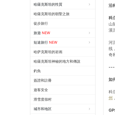
哈薩克斯坦的性質
沿
哈薩克斯坦的朝聖之旅
科
徒步旅行
山
溪
旅遊
NEW
河
短途旅行
NEW
线
哈萨克斯坦的岩画
奇
哈薩克斯坦神秘的地方和傳說
---
釣魚
如
簽證和註冊
遊客安全
科
州
滑雪度假村
城市和地区
GP