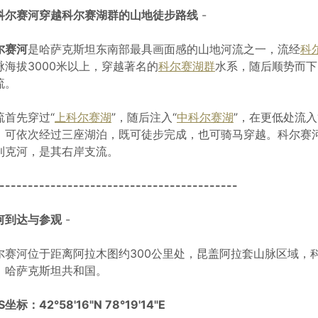
科尔赛河穿越科尔赛湖群的山地徒步路线
-
尔赛河
是哈萨克斯坦东南部最具画面感的山地河流之一，流经
科
脉海拔3000米以上，穿越著名的
科尔赛湖群
水系，随后顺势而下
流。
流首先穿过“
上科尔赛湖
”，随后注入“
中科尔赛湖
”，在更低处流入
，可依次经过三座湖泊，既可徒步完成，也可骑马穿越。科尔赛河全
利克河，是其右岸支流。
------------------------------------------
何到达与参观
-
尔赛河位于距离阿拉木图约300公里处，昆盖阿拉套山脉区域，
，哈萨克斯坦共和国。
S坐标：42°58'16"N 78°19'14"E