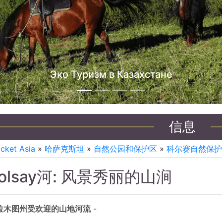
哈萨克斯坦吉普车之旅
信息
icket Asia
»
哈萨克斯坦
»
自然公园和保护区
»
科尔赛自然保护
olsay河: 风景秀丽的山涧
拉木图州受欢迎的山地河流
-