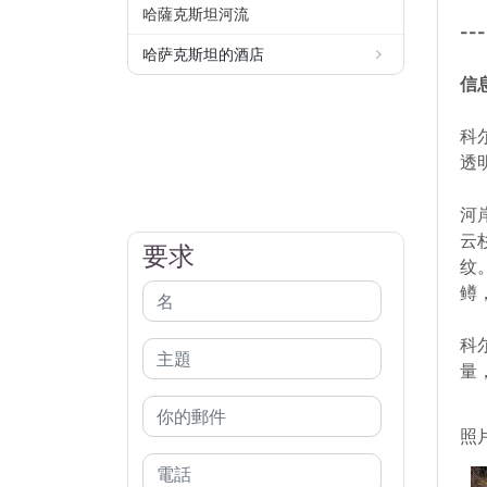
哈薩克斯坦河流
---
哈萨克斯坦的酒店
信
科
透
河
云
要求
纹
鳟
科
量
照