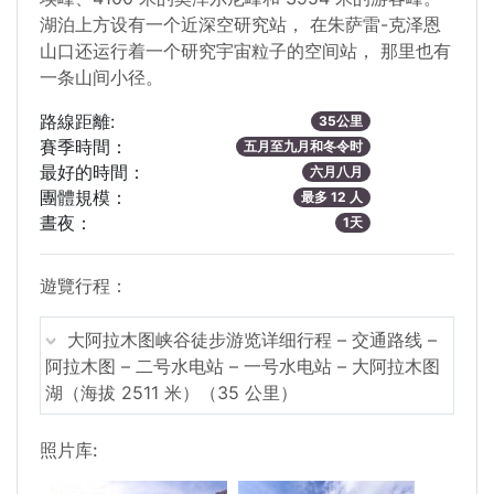
湖泊上方设有一个近深空研究站， 在朱萨雷-克泽恩
山口还运行着一个研究宇宙粒子的空间站， 那里也有
一条山间小径。
路線距離:
35公里
賽季時間：
五月至九月和冬令时
最好的時間：
六月八月
團體規模：
最多 12 人
晝夜：
1天
遊覽行程：
大阿拉木图峡谷徒步游览详细行程 – 交通路线 –
阿拉木图 – 二号水电站 – 一号水电站 – 大阿拉木图
湖（海拔 2511 米）（35 公里）
照片库: