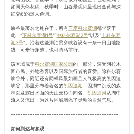
如同天然花毯；秋季时，山谷景观则呈现出金黄与深
红交织的迷人色调。
峡谷最著名之处在于，所有
三座科尔赛湖
都坐落于
此：“
下科尔赛湖1号
”“
中科尔赛湖2号
”以及“
上科尔赛
湖3号
”。沿着这些湖泊贯穿峡谷设有一条一日山地路
线，可步行穿越，也可骑马前行。
该区域属于
科尔赛湖国家公园
的一部分，深受阿拉木
图市民、外地游客以及国际旅行者的喜爱。除科尔赛
峡谷外，附近还有同样风景如画且人气极高的凯因迪
峡谷，那里分布着著名的
凯因迪湖
，因湖中沉没的森
林以及露出水面的天山云杉而闻名。
凯因迪河
从湖中
流入又流出，为这片区域增添了灵动的自然气息。
---------------------------------------------
如何到达与参观
-