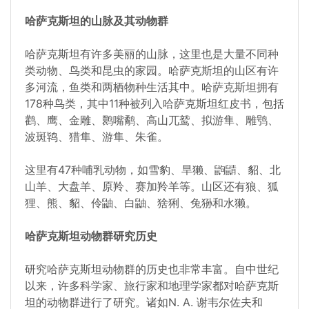
哈萨克斯坦的山脉及其动物群
哈萨克斯坦有许多美丽的山脉，这里也是大量不同种
类动物、鸟类和昆虫的家园。哈萨克斯坦的山区有许
多河流，鱼类和两栖物种生活其中。哈萨克斯坦拥有
178种鸟类，其中11种被列入哈萨克斯坦红皮书，包括
鹳、鹰、金雕、鹮嘴鹬、高山兀鹫、拟游隼、雕鸮、
波斑鸨、猎隼、游隼、朱雀。
这里有47种哺乳动物，如雪豹、旱獭、鼩鼱、貂、北
山羊、大盘羊、原羚、赛加羚羊等。山区还有狼、狐
狸、熊、貂、伶鼬、白鼬、猞猁、兔狲和水獭。
哈萨克斯坦动物群研究历史
研究哈萨克斯坦动物群的历史也非常丰富。自中世纪
以来，许多科学家、旅行家和地理学家都对哈萨克斯
坦的动物群进行了研究。诸如N. A. 谢韦尔佐夫和