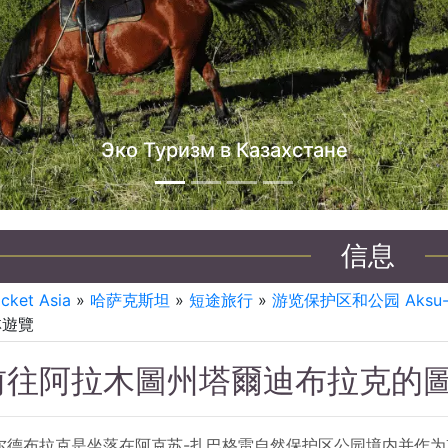
哈萨克斯坦吉普车之旅
信息
icket Asia
»
哈萨克斯坦
»
短途旅行
»
游览保护区和公园 Aksu-Z
林遊覽
前往阿拉木圖州塔爾迪布拉克的
尔德布拉克是坐落在阿克苏-扎巴格雷自然保护区公园境内并作