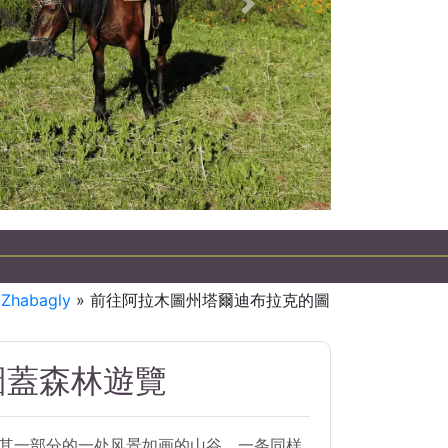
下一個
habagly
» 前往阿拉木圖州塔爾迪布拉克的圖
圖蓋森林遊覽
为其一部分的一处风景如画的山谷。一条同样