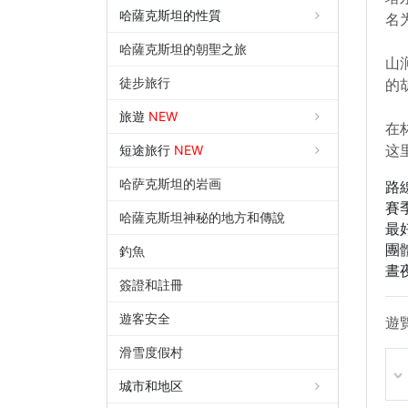
哈薩克斯坦的性質
名
哈薩克斯坦的朝聖之旅
山
徒步旅行
的
旅遊
NEW
在
这
短途旅行
NEW
哈萨克斯坦的岩画
路
賽
哈薩克斯坦神秘的地方和傳說
最
團
釣魚
晝
簽證和註冊
遊客安全
遊
滑雪度假村
城市和地区