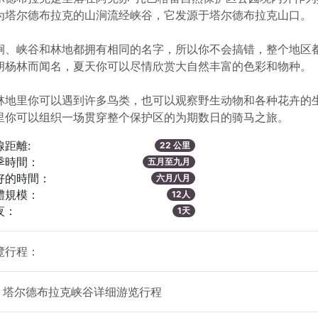
为塔尔德布拉克的山涧流经峡谷，它发源于塔尔德布拉克山口。
涧、峡谷和林地都拥有相同的名字，所以你不会搞错，整个地区
胡杨林而闻名，夏天你可以尽情欣赏大自然丰富的色彩和物种。
林地里你可以遇到许多鸟类，也可以观察野生动物和各种花卉的
里你可以组织一场贯穿整个保护区的为期数日的骑马之旅。
線距離:
22 公里
季時間：
五月至九月
好的時間：
六月八月
體規模：
12人
夜：
1天
覽行程：
塔尔德布拉克峡谷详细游览行程