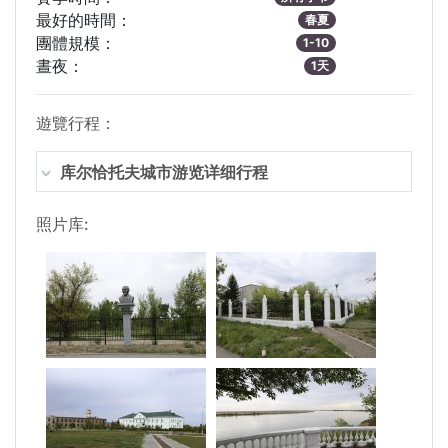
最好的時間：
春夏
團體規模：
1-10
晝夜：
1天
遊覽行程：
库尔恰托夫城市游览详细行程
照片库: