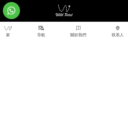
版权所有 © 2026 WildTicket Asia - 保留所有权利
家
导航
關於我們
联系人
本网站上的所有材料均受版权保护（包括设计）。 未
经版权所有者事先同意，禁止复制、分发（包括通过复
制到互联网上的其他站点和资源）或以任何其他方式使
用信息和对象。
wildticketa@gmail.com
|
+7 (747) 720-2557