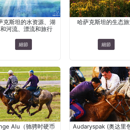
萨克斯坦的水资源、湖
哈萨克斯坦的生态旅
泊和河流、漂流和旅行
細節
細節
enge Alu（驰骋时硬币
Audaryspak (奥达里