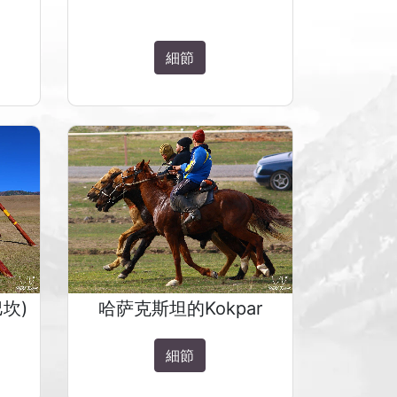
細節
巴坎)
哈萨克斯坦的Kokpar
細節