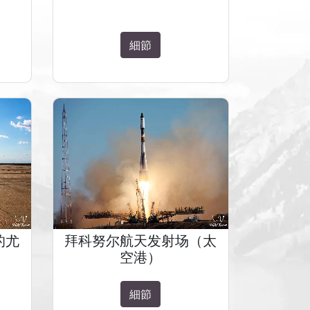
細節
的尤
拜科努尔航天发射场（太
空港）
細節