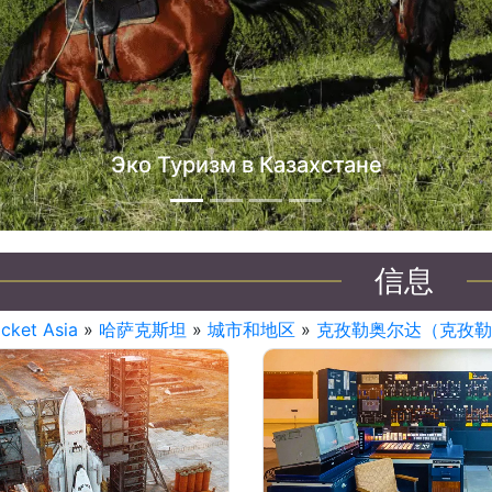
信息
icket Asia
»
哈萨克斯坦
»
城市和地区
»
克孜勒奥尔达（克孜勒