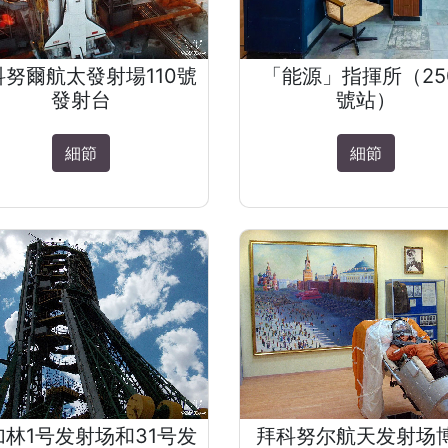
科努爾航太發射場110號
「能源」指揮所（25
發射台
號站）
細節
細節
加林1号发射场和31号发
拜科努尔航天发射场