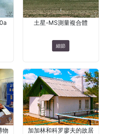
0a
土星-MS測量複合體
細節
博物
加加林和科罗廖夫的故居