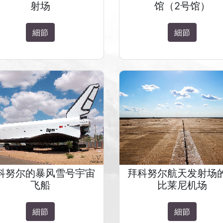
射场
馆（2号馆）
細節
細節
科努尔的暴风雪号宇宙
拜科努尔航天发射场
飞船
比莱尼机场
細節
細節