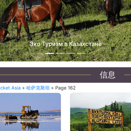
Эко Туризм в Казахстане
信息
icket Asia
»
哈萨克斯坦
» Page 162