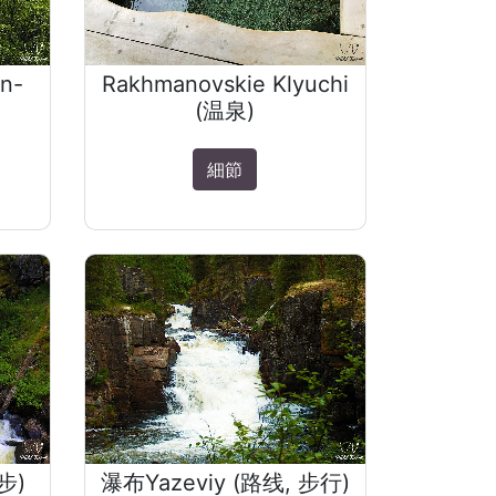
n-
Rakhmanovskie Klyuchi
(温泉)
細節
步)
瀑布Yazeviy (路线, 步行)