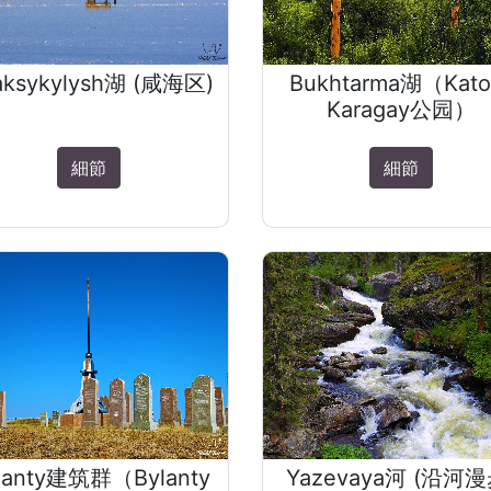
aksykylysh湖 (咸海区)
Bukhtarma湖（Kato
Karagay公园）
細節
細節
lanty建筑群（Bylanty
Yazevaya河 (沿河漫