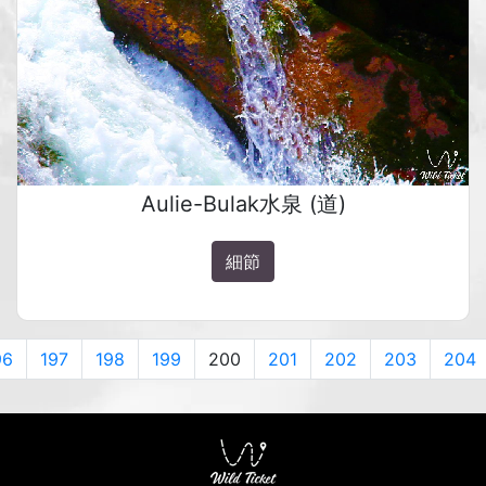
Aulie-Bulak水泉 (道)
細節
96
197
198
199
200
201
202
203
204