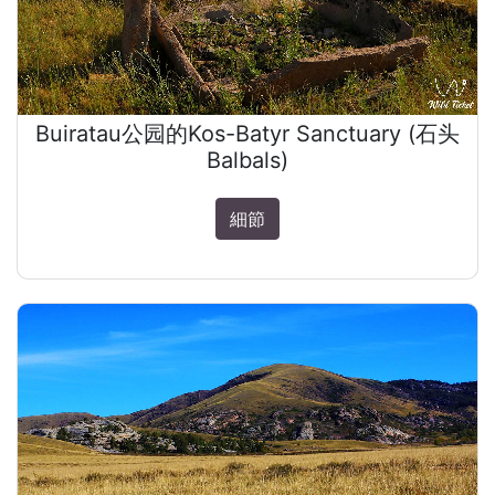
Buiratau公园的Kos-Batyr Sanctuary (石头
Balbals)
細節