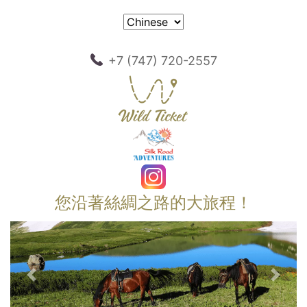
+7 (747) 720-2557
您沿著絲綢之路的大旅程！
以前的
下一