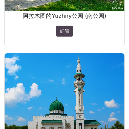
阿拉木图的Yuzhny公园 (南公园)
細節