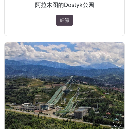
阿拉木图的Dostyk公园
細節