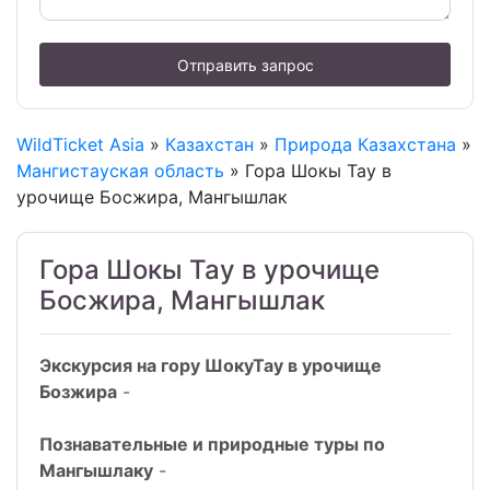
Отправить запрос
WildTicket Asia
»
Казахстан
»
Природа Казахстана
»
Мангистауская область
» Гора Шокы Тау в
урочище Босжира, Мангышлак
Гора Шокы Тау в урочище
Босжира, Мангышлак
Экскурсия на гору ШокуТау в урочище
Бозжира
-
Познавательные и природные туры по
Мангышлаку
-