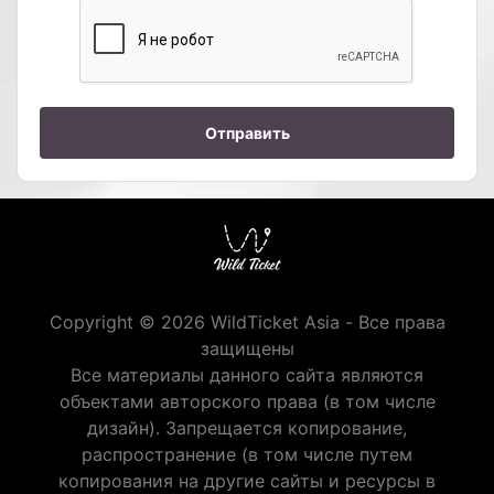
Отправить
Copyright © 2026 WildTicket Asia - Все права
защищены
Все материалы данного сайта являются
объектами авторского права (в том числе
дизайн). Запрещается копирование,
распространение (в том числе путем
копирования на другие сайты и ресурсы в