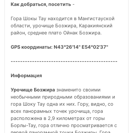
Как добраться, посетить
-
Гора Шокы Тау находится в Мангистауской
области, урочище Бозжира, Каракиянский
район, среднее плато Ойнак Бозжира.
GPS координаты: N43°26'14" E54°02'37"
---------------------------------------------
Информация
Урочище Бозжира
знаменито своими
необычными природными образованиями и
гора Шоку Тау одна их них. Гору, видно, со
всех панорамных точек урочища, гора
расположена в 2,9 километрах от горы
Борлы-Тау, гора отлично просматривается с
первой панорамной точки Бозжиры. Гора