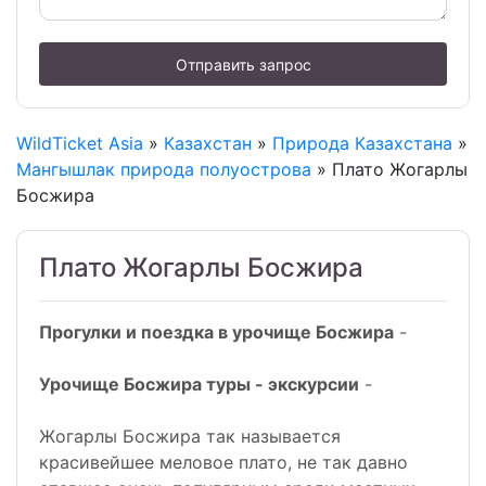
Отправить запрос
WildTicket Asia
»
Казахстан
»
Природа Казахстана
»
Мангышлак природа полуострова
» Плато Жогарлы
Босжира
Плато Жогарлы Босжира
Прогулки и поездка в урочище Босжира
-
Урочище Босжира туры - экскурсии
-
Жогарлы Босжира так называется
красивейшее меловое плато, не так давно