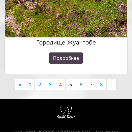
Городище Жуантобе
Подробнее
Previous
Next
«
1
2
3
4
5
6
7
8
»