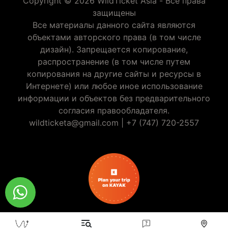
Copyright © 2026 WildTicket Asia - Все права
защищены
Все материалы данного сайта являются
объектами авторского права (в том числе
дизайн). Запрещается копирование,
распространение (в том числе путем
копирования на другие сайты и ресурсы в
Интернете) или любое иное использование
информации и объектов без предварительного
согласия правообладателя.
wildticketa@gmail.com
|
+7 (747) 720-2557