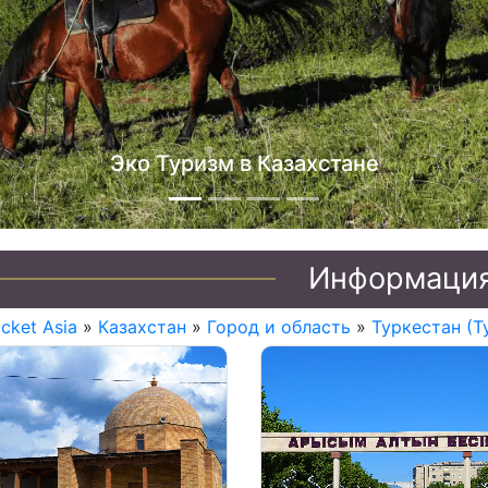
Джип 
Информаци
icket Asia
»
Казахстан
»
Город и область
»
Туркестан (Т