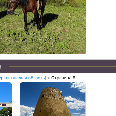
Следующий
туры по Казахстану
я
уркестанская область)
» Страница 8