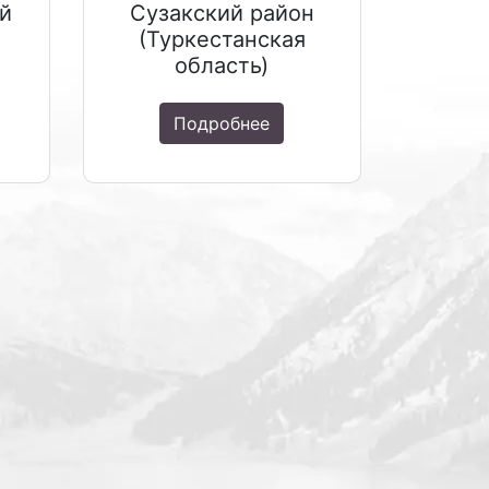
й
Сузакский район
(Туркестанская
область)
Подробнее