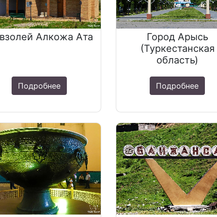
взолей Алкожа Ата
Город Арысь
(Туркестанская
область)
Подробнее
Подробнее