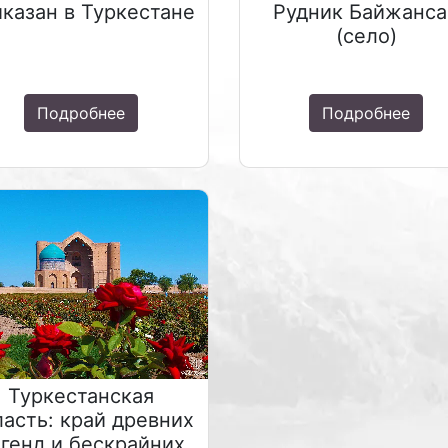
йказан в Туркестане
Рудник Байжанса
(село)
Подробнее
Подробнее
Туркестанская
ласть: край древних
генд и бескрайних