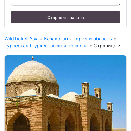
Отправить запрос
WildTicket Asia
»
Казахстан
»
Город и область
»
Туркестан (Туркестанская область)
» Страница 7