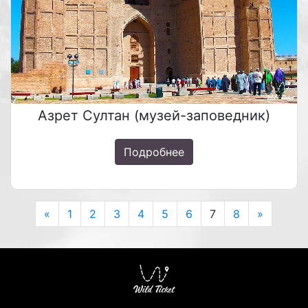
Азрет Султан (музей-заповедник)
Подробнее
Previous
Next
«
1
2
3
4
5
6
7
8
»