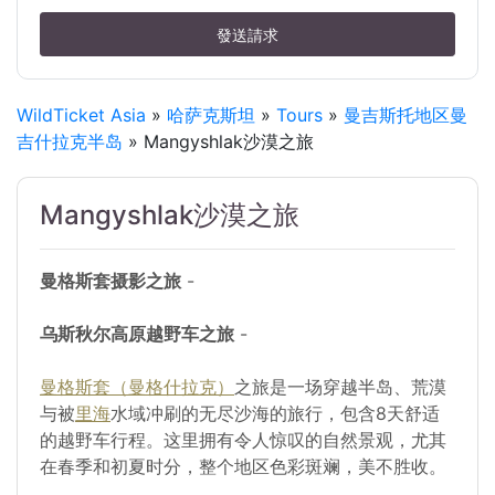
發送請求
WildTicket Asia
»
哈萨克斯坦
»
Tours
»
曼吉斯托地区曼
吉什拉克半岛
» Mangyshlak沙漠之旅
Mangyshlak沙漠之旅
曼格斯套摄影之旅
-
乌斯秋尔高原越野车之旅
-
曼格斯套（曼格什拉克）
之旅是一场穿越半岛、荒漠
与被
里海
水域冲刷的无尽沙海的旅行，包含8天舒适
的越野车行程。这里拥有令人惊叹的自然景观，尤其
在春季和初夏时分，整个地区色彩斑斓，美不胜收。