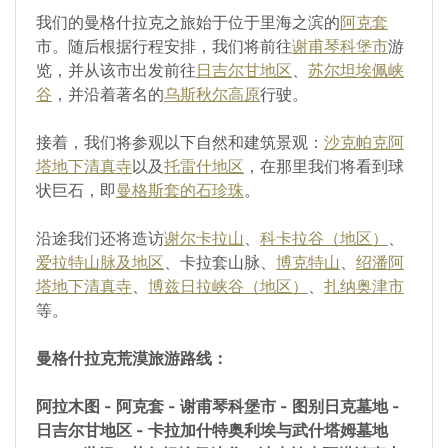
我们的曼格什拉克之旅始于位于里海之滨的
阿克套
市。随后根据行程安排，我们将前往
谢甫琴科堡市
游
览，并从该市出发前往
日吉尔甘地区
、
苏尔坦埃佩峡
谷
，并沿着著名的
乌斯秋尔高原
行驶。
接着，我们将参观以下自然和建筑景观：
沙克帕克阿
塔地下清真寺
以及
托雷什地区
，在那里我们将看到球
状巨石，即
曼格斯套的石珍珠
。
沿途我们还将造访
谢尔卡拉山
、
科卡拉谷（地区）
、
爱拉特山脉及地区
、卡拉套山脉、
博克特山
、
绍潘阿
塔地下清真寺
、
博兹日拉峡谷（地区）
、
扎纳奥津市
等。
曼格什拉克荒漠旅游路线：
阿拉木图 - 阿克套 - 谢甫琴科堡市 - 图别日克墓地 -
日吉尔甘地区 - 卡拉加什特奥利埃与武什塔姆墓地