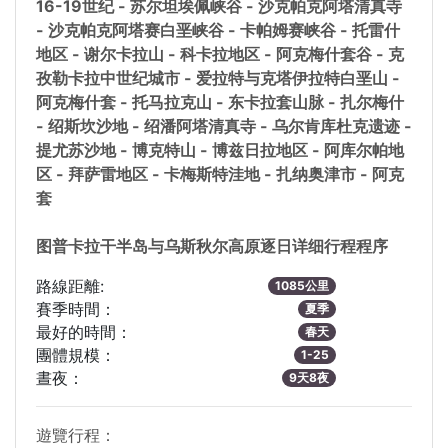
16-19世纪 - 苏尔坦埃佩峡谷 - 沙克帕克阿塔清真寺
- 沙克帕克阿塔赛白垩峡谷 - 卡帕姆赛峡谷 - 托雷什
地区 - 谢尔卡拉山 - 科卡拉地区 - 阿克梅什套谷 - 克
孜勒卡拉中世纪城市 - 爱拉特与克塔伊拉特白垩山 -
阿克梅什套 - 托马拉克山 - 东卡拉套山脉 - 扎尔梅什
- 绍斯坎沙地 - 绍潘阿塔清真寺 - 乌尔肯库杜克遗迹 -
提尤苏沙地 - 博克特山 - 博兹日拉地区 - 阿库尔帕地
区 - 拜萨雷地区 - 卡梅斯特洼地 - 扎纳奥津市 - 阿克
套
图普卡拉干半岛与乌斯秋尔高原逐日详细行程程序
路線距離:
1085公里
賽季時間：
夏季
最好的時間：
春天
團體規模：
1-25
晝夜：
9天8夜
遊覽行程：