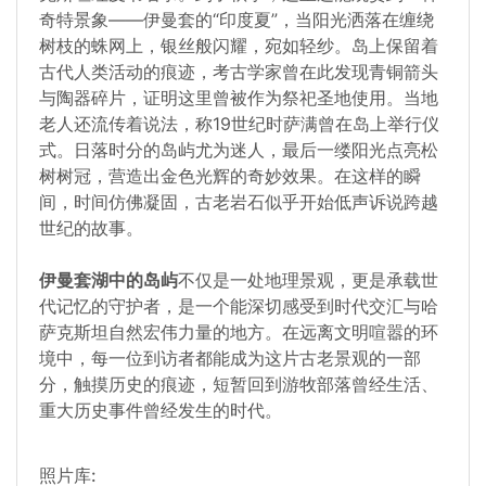
奇特景象——伊曼套的“印度夏”，当阳光洒落在缠绕
树枝的蛛网上，银丝般闪耀，宛如轻纱。岛上保留着
古代人类活动的痕迹，考古学家曾在此发现青铜箭头
与陶器碎片，证明这里曾被作为祭祀圣地使用。当地
老人还流传着说法，称19世纪时萨满曾在岛上举行仪
式。日落时分的岛屿尤为迷人，最后一缕阳光点亮松
树树冠，营造出金色光辉的奇妙效果。在这样的瞬
间，时间仿佛凝固，古老岩石似乎开始低声诉说跨越
世纪的故事。
伊曼套湖中的岛屿
不仅是一处地理景观，更是承载世
代记忆的守护者，是一个能深切感受到时代交汇与哈
萨克斯坦自然宏伟力量的地方。在远离文明喧嚣的环
境中，每一位到访者都能成为这片古老景观的一部
分，触摸历史的痕迹，短暂回到游牧部落曾经生活、
重大历史事件曾经发生的时代。
照片库: