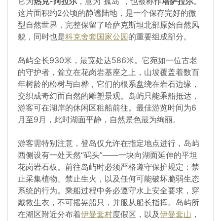
它为
热克-阿拉尔
，意为“孤岛”，也被称作
塔萨拉尔
。
这片面积约2公顷的静谧陆地，是一个保存完好的微
型自然世界，完整保留了哈萨克斯坦北部原始自然风
貌，同时也是
科克舍套国家公园
的重要组成部分。
岛屿全长930米，最宽处达586米。它宛如一位古老
的守护者，耸立在花岗岩基座之上，山坡覆盖着数百
年树龄的松树与白桦，它们的根系盘绕在岩石边缘，
交织成奇幻而自然的雕塑景观。岛屿只能乘船抵达，
游客可在湖岸的休闲区租船前往。最佳游览时间为6
月至9月，此时湖面平静，自然景色最为绚丽。
游客需特别注意，登岛仅允许在指定地点进行，岛屿
西侧设有一处天然“码头”——一块向湖面延伸的平坦
花岗岩石板。前往岛屿时必须严格遵守保护规定：禁
止采集植物、禁止生火，以及任何可能破坏脆弱生态
系统的行为。乘船过程中务必遵守水上安全要求，穿
戴救生衣，不可摇晃船只，并服从船长指挥。岛屿所
在湖区附近分布着
伊曼套村
度假区，以及
伊曼套山
，