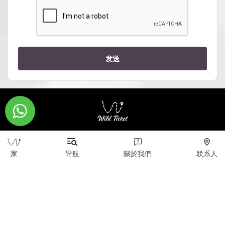
发送
版权所有 © 2026 WildTicket Asia - 保留所有权利
家
导航
關於我們
联系人
本网站上的所有材料均受版权保护（包括设计）。 未
经版权所有者事先同意，禁止复制、分发（包括通过复
制到互联网上的其他站点和资源）或以任何其他方式使
用信息和对象。
wildticketa@gmail.com
|
+7 (747) 720-2557