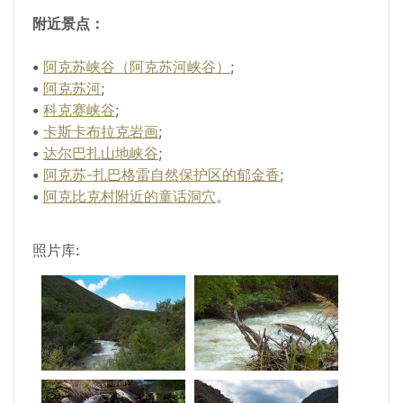
附近景点：
•
阿克苏峡谷（阿克苏河峡谷）
;
•
阿克苏河
;
•
科克赛峡谷
;
•
卡斯卡布拉克岩画
;
•
达尔巴扎山地峡谷
;
•
阿克苏-扎巴格雷自然保护区的郁金香
;
•
阿克比克村附近的童话洞穴
。
照片库: