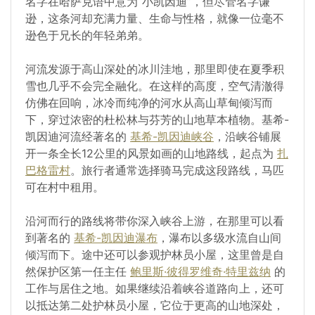
名字在哈萨克语中意为“小凯因迪”，但尽管名字谦
逊，这条河却充满力量、生命与性格，就像一位毫不
逊色于兄长的年轻弟弟。
河流发源于高山深处的冰川洼地，那里即使在夏季积
雪也几乎不会完全融化。在这样的高度，空气清澈得
仿佛在回响，冰冷而纯净的河水从高山草甸倾泻而
下，穿过浓密的杜松林与芬芳的山地草本植物。基希-
凯因迪河流经著名的
基希-凯因迪峡谷
，沿峡谷铺展
开一条全长12公里的风景如画的山地路线，起点为
扎
巴格雷村
。旅行者通常选择骑马完成这段路线，马匹
可在村中租用。
沿河而行的路线将带你深入峡谷上游，在那里可以看
到著名的
基希-凯因迪瀑布
，瀑布以多级水流自山间
倾泻而下。途中还可以参观护林员小屋，这里曾是自
然保护区第一任主任
鲍里斯·彼得罗维奇·特里兹纳
的
工作与居住之地。如果继续沿着峡谷道路向上，还可
以抵达第二处护林员小屋，它位于更高的山地深处，