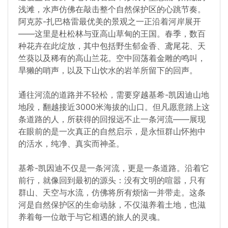
浅滩，水声仿佛在敲击整个自然保护区的心跳节奏。
阿克苏-扎巴格雷最优美的景观之一正沿着河岸展开
——这里是杜松林与亚高山草甸的王国。春季，数百
种花卉在此绽放，其中包括野生郁金香、鸢尾花、天
竺葵以及稀有的高山兰花。空中回荡着金雕的鸣叫，
旱獭的哨声，以及下山饮水的岩羊所留下的回声。
通往河流的道路并不轻松，需要穿越基希-凯因迪山地
地段，翻越接近3000米海拔的山口。但凡愿意踏上这
条道路的人，所获得的回报远不止一条河流——展现
在眼前的是一次真正的自然启示，是永恒群山怀抱中
的活水，纯净、真实而神圣。
基希-凯因迪不仅是一条河流，更是一条道路。沿着它
前行，就像回到最初的源头：没有文明的喧嚣，只有
群山、天空与水流，仿佛将所有烦恼一并带走。这条
河是自然保护区的生命动脉，不仅滋养着土地，也滋
养着每一位敢于与它相遇的旅人的灵魂。