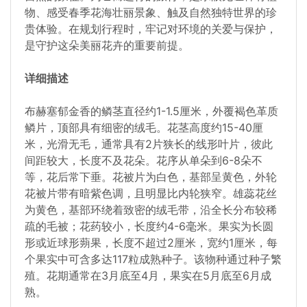
物、感受春季花海壮丽景象、触及自然独特世界的珍
贵体验。在规划行程时，牢记对环境的关爱与保护，
是守护这朵美丽花卉的重要前提。
详细描述
布赫塞郁金香的鳞茎直径约1-1.5厘米，外覆褐色革质
鳞片，顶部具有细密的绒毛。花茎高度约15-40厘
米，光滑无毛，通常具有2片狭长的线形叶片，彼此
间距较大，长度不及花朵。花序从单朵到6-8朵不
等，花后常下垂。花被片为白色，基部呈黄色，外轮
花被片带有暗紫色调，且明显比内轮狭窄。雄蕊花丝
为黄色，基部环绕着致密的绒毛带，沿全长分布较稀
疏的毛被；花药较小，长度约4-6毫米。果实为长圆
形或近球形蒴果，长度不超过2厘米，宽约1厘米，每
个果实中可含多达117粒成熟种子。该物种通过种子繁
殖。花期通常在3月底至4月，果实在5月底至6月成
熟。