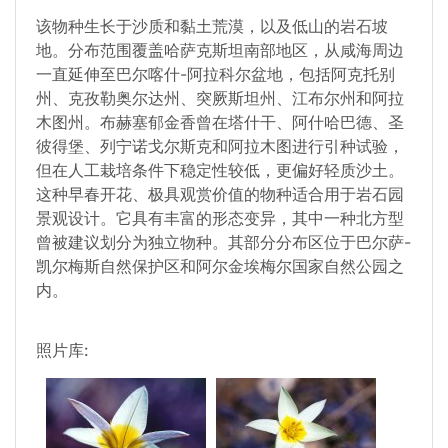
该物种生长于沙质和黏土荒漠，以及低山的岩石坡
地。分布范围覆盖哈萨克斯坦南部地区，从咸海周边
一直延伸至巴尔喀什-阿拉科尔盆地，包括阿克托别
州、克孜勒奥尔达州、突厥斯坦州、江布尔州和阿拉
木图州。布赫塞郁金香曾在塔什干、阿什哈巴德、圣
彼得堡、列宁诺戈尔斯克和阿拉木图进行引种试验，
但在人工栽培条件下稳定性较低，更偏好轻质沙土。
这种早春开花、极具观赏价值的物种适合用于岩石园
景观设计。它具有丰富的形态变异，其中一种北方型
曾被建议划分为独立物种。其部分分布区位于巴尔萨-
凯尔梅斯自然保护区和阿尔金埃梅尔国家自然公园之
内。
照片库: