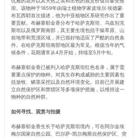
优雅的花卉以其天然之美和出色的观赏价值而备受推
崇。该物种于1859年由瑞士植物学家皮埃尔·埃德蒙·
布瓦西耶首次描述，他为中亚植物区系研究作出了重
要贡献。布赫塞郁金香分布于哈萨克斯坦、乌兹别克
斯坦以及俄罗斯南部，其主要生境包括干燥草原、山
前地带和荒漠区域，并已很好地适应了严酷的自然条
件。在哈萨克斯坦南部地区最为常见。根据当年的气
候条件，花期通常从4月开始，持续至5月中旬。
布赫塞郁金香已被列入哈萨克斯坦红色名录，属于需
要重点保护的物种。对其生存构成威胁的主要因素包
括放牧、鳞茎采挖以及自然环境变化。目前已开展建
立自然保护区和禁猎区等多项保护措施，以维持这一
物种的自然种群。
如何寻找、观赏与拍摄
布赫塞郁金香生长于哈萨克斯坦境内，可在阿尔金埃
梅尔国家自然公园、巴尔萨-凯尔梅斯自然保护区、突