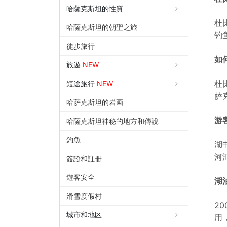
哈薩克斯坦的性質
杜
哈薩克斯坦的朝聖之旅
钓
徒步旅行
如
旅遊
NEW
杜
短途旅行
NEW
萨
哈萨克斯坦的岩画
游
哈薩克斯坦神秘的地方和傳說
釣魚
湖
河
簽證和註冊
遊客安全
湖
滑雪度假村
2
城市和地区
用