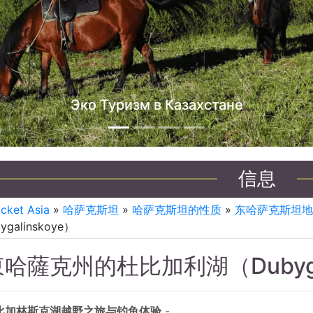
哈萨克斯坦吉普车之旅
信息
icket Asia
»
哈萨克斯坦
»
哈萨克斯坦的性质
»
东哈萨克斯坦地
ygalinskoye）
哈薩克州的杜比加利湖（Dubygal
比加林斯克湖越野之旅与钓鱼体验
-