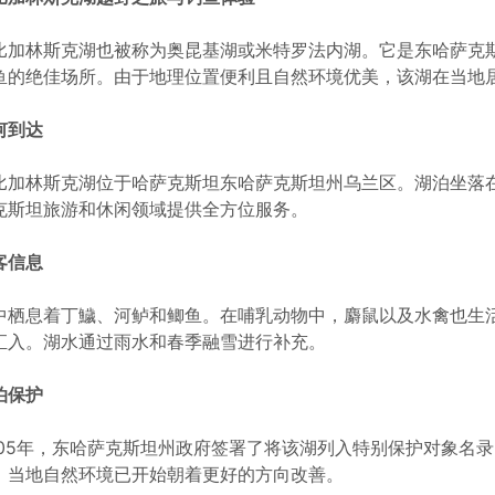
比加林斯克湖也被称为奥昆基湖或米特罗法内湖。它是东哈萨克
鱼的绝佳场所。由于地理位置便利且自然环境优美，该湖在当地
何到达
比加林斯克湖位于哈萨克斯坦东哈萨克斯坦州乌兰区。湖泊坐落
克斯坦旅游和休闲领域提供全方位服务。
客信息
中栖息着丁鱥、河鲈和鲫鱼。在哺乳动物中，麝鼠以及水禽也生
汇入。湖水通过雨水和春季融雪进行补充。
泊保护
005年，东哈萨克斯坦州政府签署了将该湖列入特别保护对象名
，当地自然环境已开始朝着更好的方向改善。